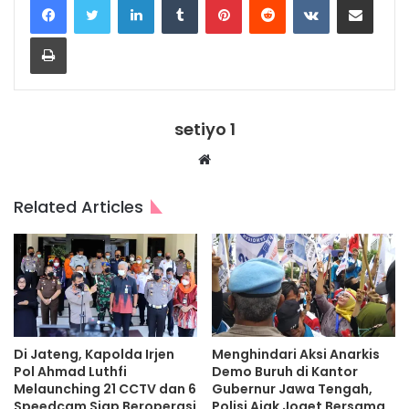
Print
setiyo 1
Website
Related Articles
Di Jateng, Kapolda Irjen
Menghindari Aksi Anarkis
Pol Ahmad Luthfi
Demo Buruh di Kantor
Melaunching 21 CCTV dan 6
Gubernur Jawa Tengah,
Speedcam Siap Beroperasi
Polisi Ajak Joget Bersama