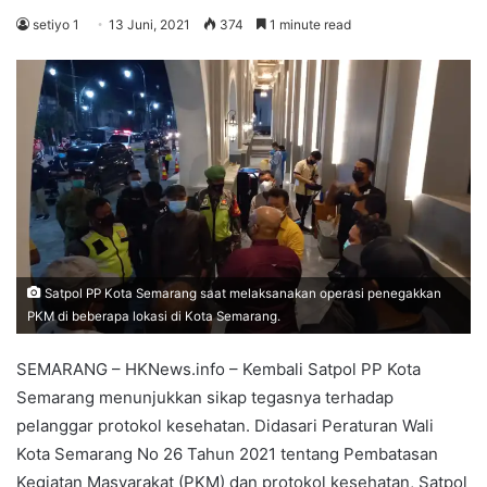
setiyo 1
13 Juni, 2021
374
1 minute read
Satpol PP Kota Semarang saat melaksanakan operasi penegakkan
PKM di beberapa lokasi di Kota Semarang.
SEMARANG – HKNews.info – Kembali Satpol PP Kota
Semarang menunjukkan sikap tegasnya terhadap
pelanggar protokol kesehatan. Didasari Peraturan Wali
Kota Semarang No 26 Tahun 2021 tentang Pembatasan
Kegiatan Masyarakat (PKM) dan protokol kesehatan, Satpol