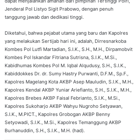
dapat menjalankan amanah dari pimpinan Tertinggi Polri,
Jenderal Pol Listyo Sigit Prabowo, dengan penuh
tanggung jawab dan dedikasi tinggi.
Diketahui, bahwa pejabat utama yang baru dan Kapolres
yang melakukan Sertijab hari ini, adalah, Dirresnarkoba
Kombes Pol Lutfi Martadian, S.I.K., S.H., M.H., Dirpamobvit
Kombes Pol Iskandar Fitriana Sutrisna, S.I.K., M.Si.,
Kabidhumas Kombes Pol M. Iqbal Alqudusy, S.H., S.I.K.,
Kabiddokkes Dr. dr. Sumy Hastry Purwanti, D.F.M., Sp.F.,
Kapolres Magelang Kota AKBP Asep Mauludin, S.I.K., M.H.,
Kapolres Kendal AKBP Yuniar Ariefianto, S.H., S.I.K., M.H.,
Kapolres Brebes AKBP Faisal Febrianto, S.I.K., M.Si.,
Kapolres Sukoharjo AKBP Wahyu Nugroho Setyawan,
S.I.K., M.PICT., Kapolres Grobogan AKBP Benny
Setyowadi, S.I.K., M.Si., Kapolres Temanggung AKBP
Burhanuddin, S.H., S.I.K., M.H. (had).