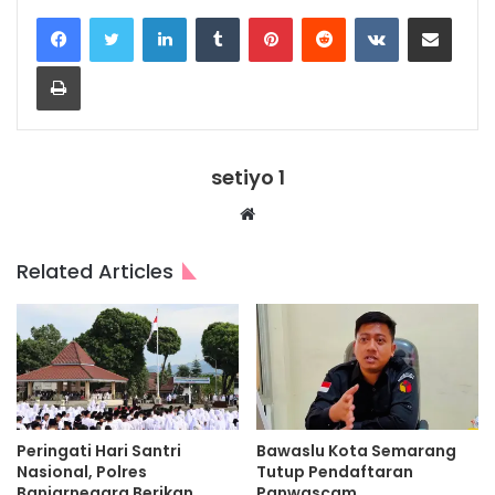
LinkedIn
Tumblr
Pinterest
Reddit
VKontakte
Share via Email
Print
setiyo 1
Website
Related Articles
Peringati Hari Santri
Bawaslu Kota Semarang
Nasional, Polres
Tutup Pendaftaran
Banjarnegara Berikan
Panwascam