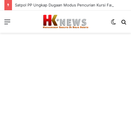
Satpol PP Ungkap Dugaan Modus Pencurian Kursi Fasum Pemkot Surabaya Pakai Ambulans
Menu
Switch
S
skin
fo