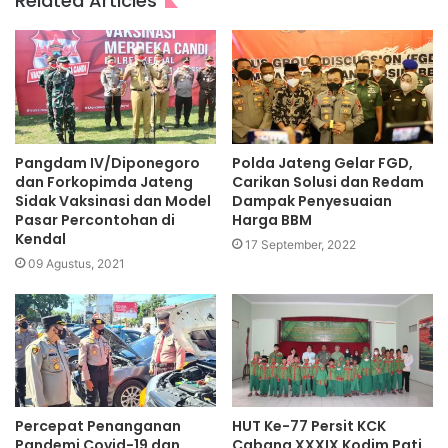
Related Articles
Pangdam IV/Diponegoro
Polda Jateng Gelar FGD,
dan Forkopimda Jateng
Carikan Solusi dan Redam
Sidak Vaksinasi dan Model
Dampak Penyesuaian
Pasar Percontohan di
Harga BBM
Kendal
17 September, 2022
09 Agustus, 2021
Percepat Penanganan
HUT Ke-77 Persit KCK
Pandemi Covid-19 dan
Cabang XXXIX Kodim Pati