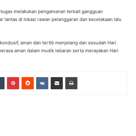
petugas melakukan pengamanan terkait gangguan
ar lantas di lokasi rawan pelanggaran dan kecelakaan lalu
kondusif, aman dan tertib menjelang dan sesudah Hari
 merasa aman dalam mudik lebaran serta merayakan Hari
dIn
Tumblr
Pinterest
Reddit
VKontakte
Share via Email
Print