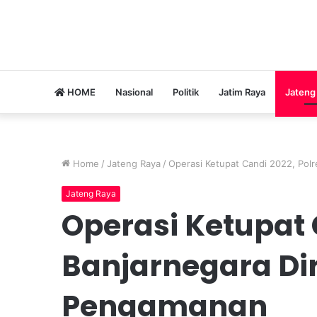
HOME
Nasional
Politik
Jatim Raya
Jateng
Home
/
Jateng Raya
/
Operasi Ketupat Candi 2022, Pol
Jateng Raya
Operasi Ketupat 
Banjarnegara Di
Pengamanan