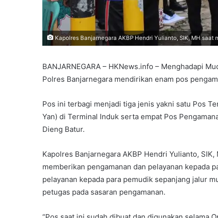
Kapolres Banjarnegara AKBP Hendri Yulianto, SIK, MH saat 
BANJARNEGARA – HKNews.info – Menghadapi Mudik L
Polres Banjarnegara mendirikan enam pos pengam
Pos ini terbagi menjadi tiga jenis yakni satu Pos 
Yan) di Terminal Induk serta empat Pos Pengamana
Dieng Batur.
Kapolres Banjarnegara AKBP Hendri Yulianto, SIK,
memberikan pengamanan dan pelayanan kepada pa
pelayanan kepada para pemudik sepanjang jalur 
petugas pada sasaran pengamanan.
“Pos saat ini sudah dibuat dan digunakan selama 