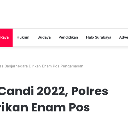
 Raya
Hukrim
Budaya
Pendidikan
Halo Surabaya
Adve
res Banjarnegara Dirikan Enam Pos Pengamanan
Candi 2022, Polres
rikan Enam Pos