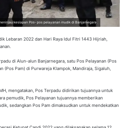
meninjau kesiapan Pos- pos pelayanan mudik di Banjarnegara.
ebaran 2022 dan Hari Raya Idul Fitri 1443 Hijriah,
anan.
Terpadu di Alun-alun Banjarnegara, satu Pos Pelayanan (Pos
n (Pos Pam) di Purwareja Klampok, Mandiraja, Sigaluh,
 MH, mengatakan, Pos Terpadu didirikan tujuannya untuk
ra pemudik, Pos Pelayanan tujuannya memberikan
mudik, sedangkan Pos Pam dimaksudkan untuk mendekatkan
Operasi Ketupat Candi 2022 yang dilaksanakan selama 12