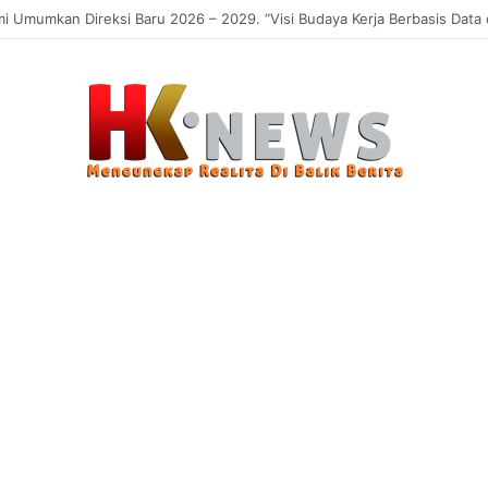
 Sasaran, Uji Coba Perlinsos Digital di Surabaya Hampir 100 Persen