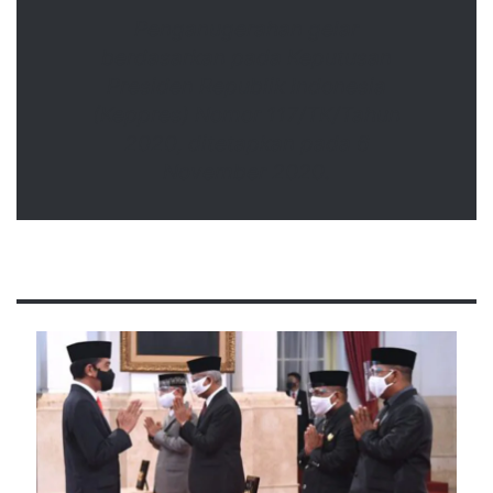
Penganugerahan gelar
berdasarkan pada Keputusan
Presiden Republik Indonesia
(Keppres) Nomor 117/TK/Tahun
2020, ditetapkan pada 6
November 2020.