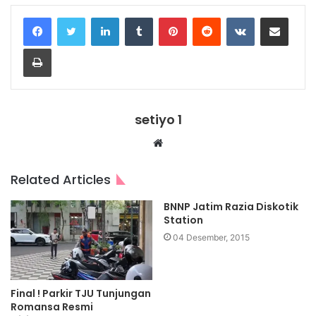
LinkedIn
Tumblr
Pinterest
Reddit
VKontakte
Share via Email
Print
setiyo 1
Website
Related Articles
BNNP Jatim Razia Diskotik
Station
04 Desember, 2015
Final ! Parkir TJU Tunjungan
Romansa Resmi