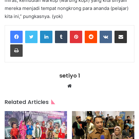
miras, kemudian warkop (warung kopi) yang kita sinyalir
mereka menjadi tempat nongkrong para ananda (pelajar)
kita ini,” pungkasnya. (yok)
LinkedIn
Tumblr
Pinterest
Reddit
VKontakte
Share via Email
Print
setiyo 1
Website
Related Articles