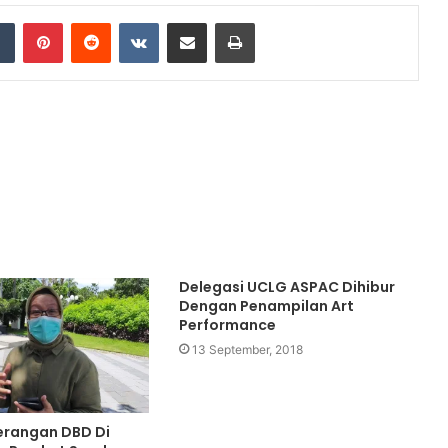
dIn
Tumblr
Pinterest
Reddit
VKontakte
Share via Email
Print
Delegasi UCLG ASPAC Dihibur
Dengan Penampilan Art
Performance
13 September, 2018
Serangan DBD Di