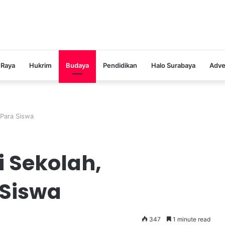
 Raya
Hukrim
Budaya
Pendidikan
Halo Surabaya
Adve
 Para Siswa
 Sekolah,
 Siswa
347
1 minute read