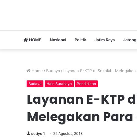
HOME
Nasional
Politik
Jatim Raya
Jateng
Home
/
Budaya
/
Layanan E-KTP di Sekolah, Melegakan
Budaya
Halo Surabaya
Pendidikan
Layanan E-KTP di
Melegakan Para
setiyo 1
22 Agustus, 2018