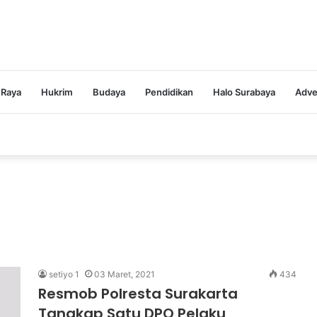
 Raya
Hukrim
Budaya
Pendidikan
Halo Surabaya
Adve
setiyo 1
03 Maret, 2021
434
Resmob Polresta Surakarta
Tangkap Satu DPO Pelaku