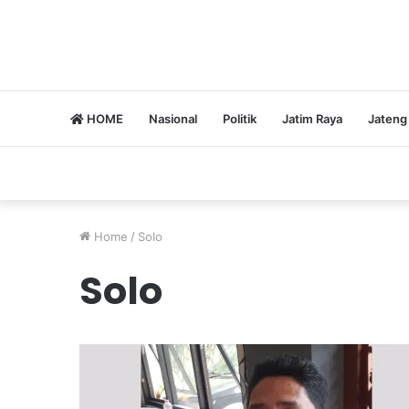
HOME
Nasional
Politik
Jatim Raya
Jateng
Home
/
Solo
Solo