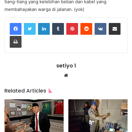
tiang-tiang yang kelebihan beban dan kabel yang
membahayakan warga di jalanan. (yok)
LinkedIn
Tumblr
Pinterest
Reddit
VKontakte
Share via Email
Print
setiyo 1
Website
Related Articles