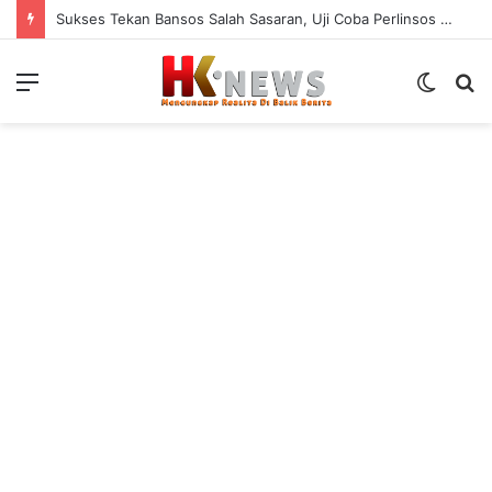
Sukses Tekan Bansos Salah Sasaran, Uji Coba Perlinsos Digital di Surabaya Hampir 100 Persen
Menu
Switch
S
skin
fo