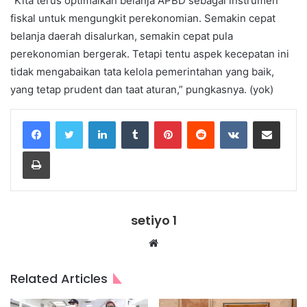
“Kita terus optimalkan belanja APBD sebagai instrumen
fiskal untuk mengungkit perekonomian. Semakin cepat
belanja daerah disalurkan, semakin cepat pula
perekonomian bergerak. Tetapi tentu aspek kecepatan ini
tidak mengabaikan tata kelola pemerintahan yang baik,
yang tetap prudent dan taat aturan,” pungkasnya. (yok)
LinkedIn
Tumblr
Pinterest
Reddit
VKontakte
Share via Email
Print
setiyo 1
Website
Related Articles