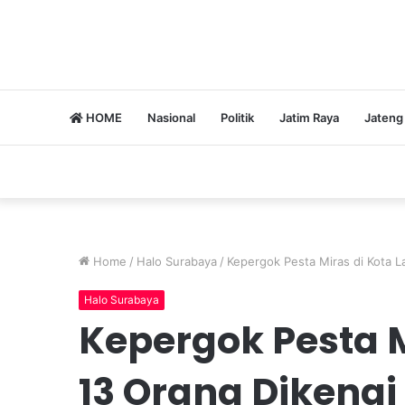
HOME
Nasional
Politik
Jatim Raya
Jateng
Home
/
Halo Surabaya
/
Kepergok Pesta Miras di Kota L
Halo Surabaya
Kepergok Pesta M
13 Orang Dikenai 