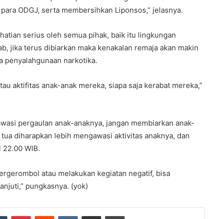
ara ODGJ, serta membersihkan Liponsos,” jelasnya.
hatian serius oleh semua pihak, baik itu lingkungan
b, jika terus dibiarkan maka kenakalan remaja akan makin
a penyalahgunaan narkotika.
au aktifitas anak-anak mereka, siapa saja kerabat mereka,”
awasi pergaulan anak-anaknya, jangan membiarkan anak-
 tua diharapkan lebih mengawasi aktivitas anaknya, dan
 22.00 WIB.
rgerombol atau melakukan kegiatan negatif, bisa
njuti,” pungkasnya. (yok)
dIn
Tumblr
Pinterest
Reddit
VKontakte
Share via Email
Print