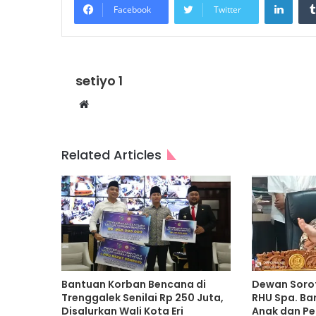
Facebook
Twitter
setiyo 1
Website
Related Articles
Bantuan Korban Bencana di
Dewan Sorot
Trenggalek Senilai Rp 250 Juta,
RHU Spa. Ban
Disalurkan Wali Kota Eri
Anak dan P