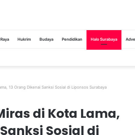
 Raya
Hukrim
Budaya
Pendidikan
Halo Surabaya
Adve
ama, 13 Orang Dikenai Sanksi Sosial di Liponsos Surabaya
iras di Kota Lama,
Sanksi Sosial di