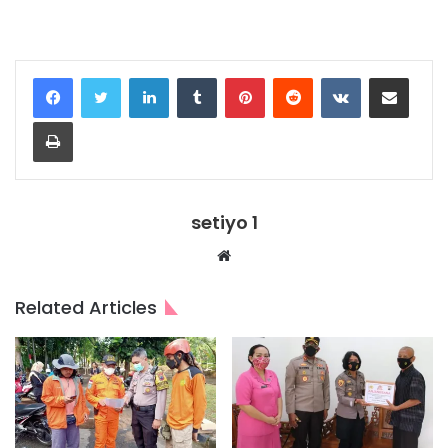
LinkedIn
Tumblr
Pinterest
Reddit
VKontakte
Share via Email
Print
setiyo 1
Website
Related Articles