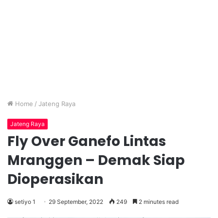
Home
/
Jateng Raya
Jateng Raya
Fly Over Ganefo Lintas
Mranggen – Demak Siap
Dioperasikan
setiyo 1
29 September, 2022
249
2 minutes read