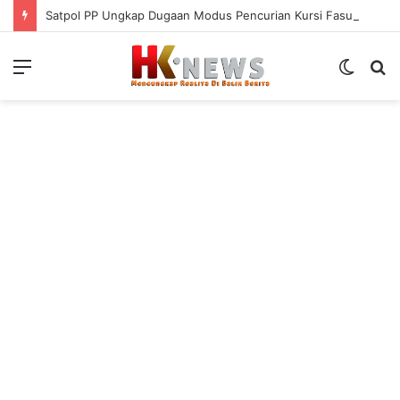
Satpol PP Ungkap Dugaan Modus Pencurian Kursi Fasum Pemkot Surabaya Pakai Ambulans
Menu
Switch
S
skin
fo