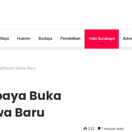
 Raya
Hukrim
Budaya
Pendidikan
Halo Surabaya
Adve
aftaran Siswa Baru
baya Buka
wa Baru
322
1 minute read