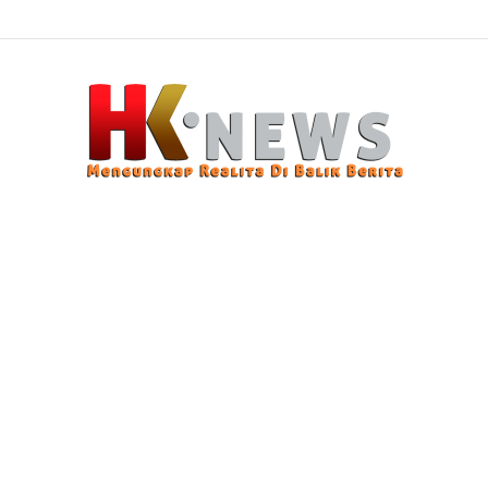
n Modus Pencurian Kursi Fasum Pemkot Surabaya Pakai Ambulans