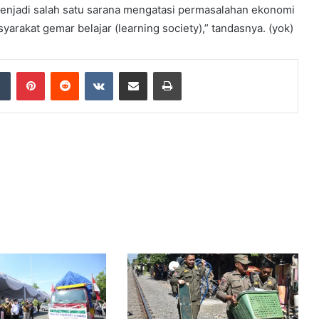
menjadi salah satu sarana mengatasi permasalahan ekonomi
arakat gemar belajar (learning society),” tandasnya. (yok)
dIn
Tumblr
Pinterest
Reddit
VKontakte
Share via Email
Print