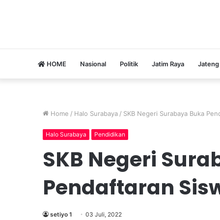
HOME
Nasional
Politik
Jatim Raya
Jateng
Home
/
Halo Surabaya
/
SKB Negeri Surabaya Buka Pend
Halo Surabaya
Pendidikan
SKB Negeri Sura
Pendaftaran Sis
setiyo 1
03 Juli, 2022