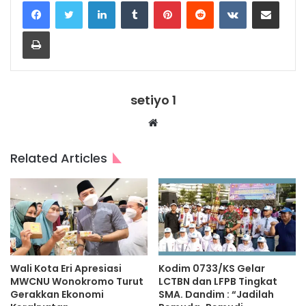
LinkedIn
Tumblr
Pinterest
Reddit
VKontakte
Share via Email
Print
setiyo 1
Website
Related Articles
Wali Kota Eri Apresiasi
Kodim 0733/KS Gelar
MWCNU Wonokromo Turut
LCTBN dan LFPB Tingkat
Gerakkan Ekonomi
SMA. Dandim : “Jadilah