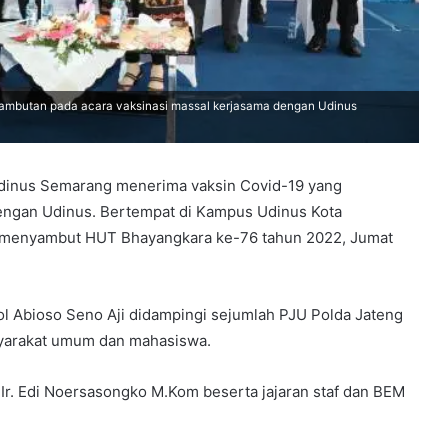
sambutan pada acara vaksinasi massal kerjasama dengan Udinus
inus Semarang menerima vaksin Covid-19 yang
engan Udinus. Bertempat di Kampus Udinus Kota
ka menyambut HUT Bhayangkara ke-76 tahun 2022, Jumat
ol Abioso Seno Aji didampingi sejumlah PJU Polda Jateng
syarakat umum dan mahasiswa.
. Ir. Edi Noersasongko M.Kom beserta jajaran staf dan BEM