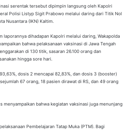
inasi serentak tersebut dipimpin langsung oleh Kapolri
ral Polisi Listyp Sigit Prabowo melalui daring dari Titik Nol
ota Nusantara (IKN) Kaltim.
m laporannya dihadapan Kapolri melalui daring, Wakapolda
ampaikan bahwa pelaksanaan vaksinasi di Jawa Tengah
lenggarakan di 130 titik, sasaran 26.100 orang dan
ksanakan hingga sore hari.
 93,63%, dosis 2 mencapai 82,83%, dan dosis 3 (booster)
sejumlah 67 orang, 18 pasien dirawat di RS, dan 49 orang
s menyampaikan bahwa kegiatan vaksinasi juga menunjang
g pelaksanaan Pembelajaran Tatap Muka (PTM). Bagi