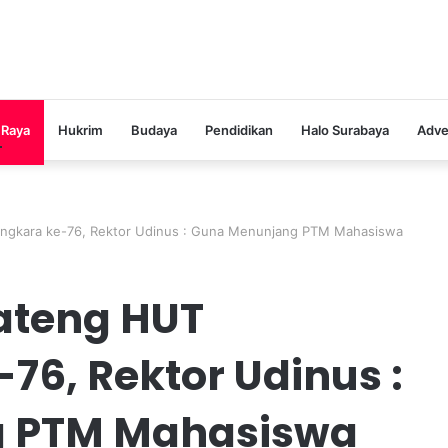
 Raya
Hukrim
Budaya
Pendidikan
Halo Surabaya
Adve
angkara ke-76, Rektor Udinus : Guna Menunjang PTM Mahasiswa
Jateng HUT
6, Rektor Udinus :
 PTM Mahasiswa