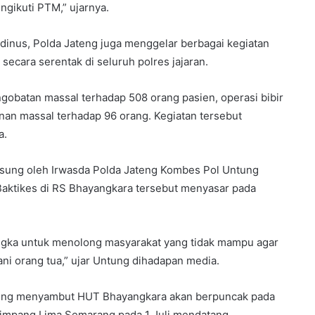
gikuti PTM,” ujarnya.
Udinus, Polda Jateng juga menggelar berbagai kegiatan
 secara serentak di seluruh polres jajaran.
gobatan massal terhadap 508 orang pasien, operasi bibir
nan massal terhadap 96 orang. Kegiatan tersebut
a.
gsung oleh Irwasda Polda Jateng Kombes Pol Untung
aktikes di RS Bhayangkara tersebut menyasar pada
angka untuk menolong masyarakat yang tidak mampu agar
ani orang tua,” ujar Untung dihadapan media.
ateng menyambut HUT Bhayangkara akan berpuncak pada
Simpang Lima Semarang pada 1 Juli mendatang.