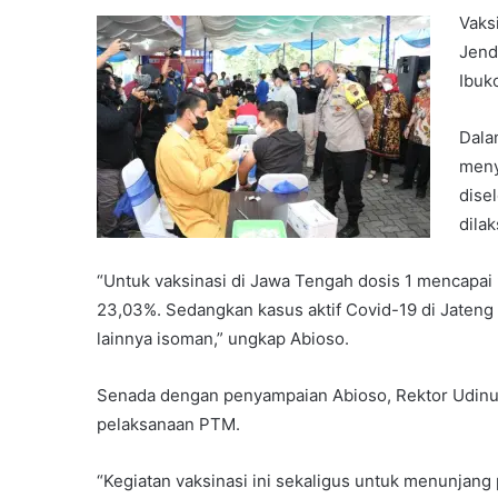
Vaks
Jende
Ibuk
Dala
meny
dise
dila
“Untuk vaksinasi di Jawa Tengah dosis 1 mencapai
23,03%. Sedangkan kasus aktif Covid-19 di Jateng 
lainnya isoman,” ungkap Abioso.
Senada dengan penyampaian Abioso, Rektor Udinu
pelaksanaan PTM.
“Kegiatan vaksinasi ini sekaligus untuk menunjan