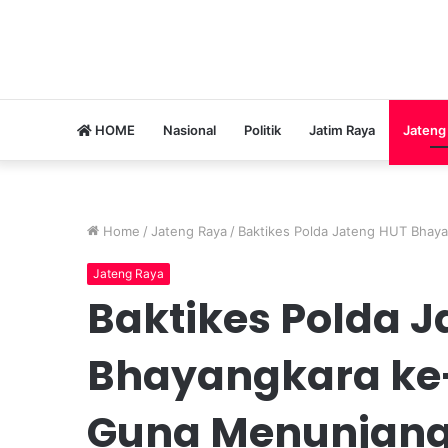
HOME
Nasional
Politik
Jatim Raya
Jateng
Home
/
Jateng Raya
/
Baktikes Polda Jateng HUT Bhay
Jateng Raya
Baktikes Polda 
Bhayangkara ke-7
Guna Menunjang