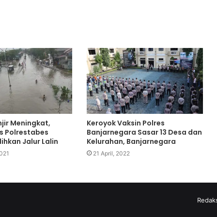
njir Meningkat,
Keroyok Vaksin Polres
s Polrestabes
Banjarnegara Sasar 13 Desa dan
hkan Jalur Lalin
Kelurahan, Banjarnegara
2021
21 April, 2022
Redaks