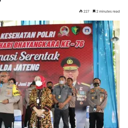
227
2 minutes read