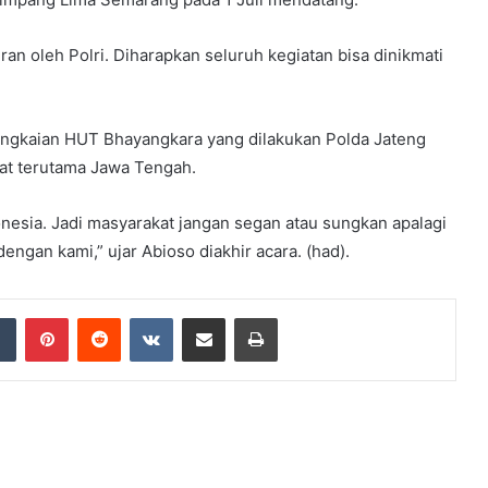
an oleh Polri. Diharapkan seluruh kegiatan bisa dinikmati
gkaian HUT Bhayangkara yang dilakukan Polda Jateng
at terutama Jawa Tengah.
ndonesia. Jadi masyarakat jangan segan atau sungkan apalagi
ngan kami,” ujar Abioso diakhir acara. (had).
dIn
Tumblr
Pinterest
Reddit
VKontakte
Share via Email
Print