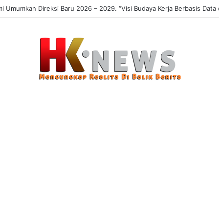
 Sasaran, Uji Coba Perlinsos Digital di Surabaya Hampir 100 Persen