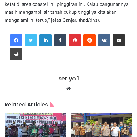
ketat di area coastel ini, pinggiran ini. Kalau bangunannya
masih mengambil air tanah cukup tinggi ya kita akan
mengalami ini terus,” jelas Ganjar. (had/dns).
LinkedIn
Tumblr
Pinterest
Reddit
VKontakte
Share via Email
Print
setiyo 1
Website
Related Articles