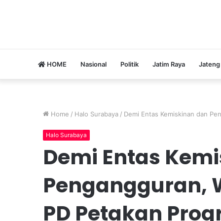
HOME
Nasional
Politik
Jatim Raya
Jateng
Home
/
Halo Surabaya
/
Demi Entas Kemiskinan dan Peng
Halo Surabaya
Demi Entas Kemi
Pengangguran, Wa
PD Petakan Progr