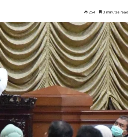
254
3 minutes read