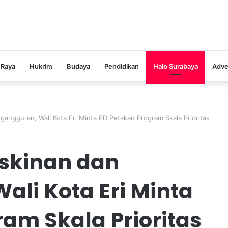
 Raya
Hukrim
Budaya
Pendidikan
Halo Surabaya
Adve
angguran, Wali Kota Eri Minta PD Petakan Program Skala Prioritas
skinan dan
li Kota Eri Minta
am Skala Prioritas