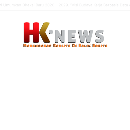
 Sasaran, Uji Coba Perlinsos Digital di Surabaya Hampir 100 Persen