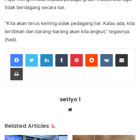
tidak berdagang secara liar.
“Kita akan terus keliling sidak pedagang liar. Kalau ada, kita
tertibkan dan barang-barang akan kita angkut,” tegasnya.
(had).
LinkedIn
Tumblr
Pinterest
Reddit
VKontakte
Share via Email
Print
setiyo 1
Website
Related Articles