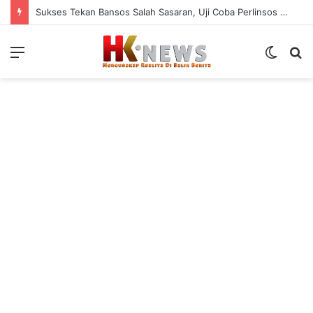
Sukses Tekan Bansos Salah Sasaran, Uji Coba Perlinsos Digital di Surabaya Hampir 100 Persen
Menu
Switch
S
skin
fo