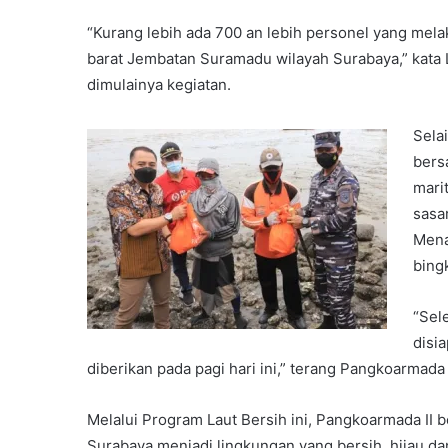
“Kurang lebih ada 700 an lebih personel yang mela
barat Jembatan Suramadu wilayah Surabaya,” kata
dimulainya kegiatan.
Sela
bers
mari
sasa
Mena
bing
“Sel
disi
diberikan pada pagi hari ini,” terang Pangkoarmada I
Melalui Program Laut Bersih ini, Pangkoarmada II 
Surabaya menjadi lingkungan yang bersih, hijau da