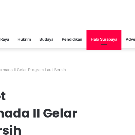
 Raya
Hukrim
Budaya
Pendidikan
Halo Surabaya
Adve
rmada II Gelar Program Laut Bersih
t
ada II Gelar
rsih