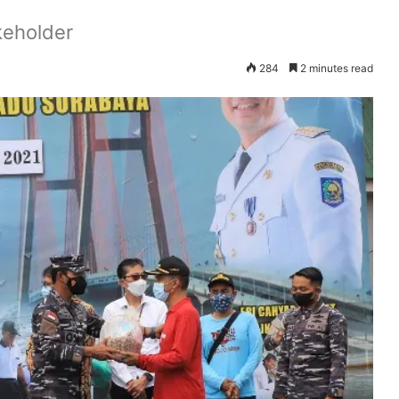
keholder
284
2 minutes read