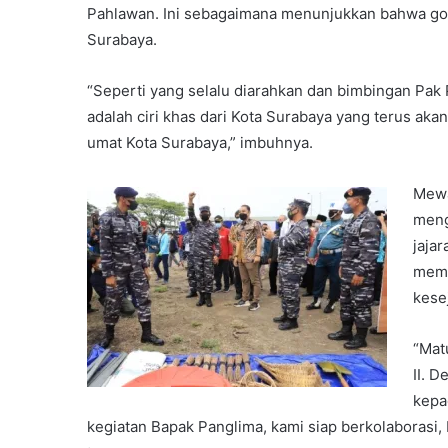
Pahlawan. Ini sebagaimana menunjukkan bahwa got
Surabaya.
“Seperti yang selalu diarahkan dan bimbingan Pa
adalah ciri khas dari Kota Surabaya yang terus aka
umat Kota Surabaya,” imbuhnya.
Mewa
meng
jaja
memb
kese
“Mat
II. 
kepa
kegiatan Bapak Panglima, kami siap berkolaborasi,