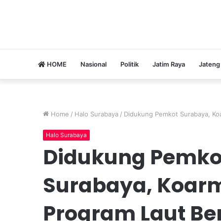
HOME
Nasional
Politik
Jatim Raya
Jateng
Home
/
Halo Surabaya
/
Didukung Pemkot Surabaya, Koa
Halo Surabaya
Didukung Pemko
Surabaya, Koarm
Program Laut Be