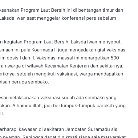
ksanakan Program Laut Bersih ini di bentangan timur dan
 Laksda Iwan saat menggelar konferensi pers sebelum
in kegiatan Program Laut Bersih, Laksda Iwan menyebut,
amaan ini pula Koarmada II juga mengadakan giat vaksinasi
tim dosis I dan II. Vaksinasi massal ini menargetkan 500
ran warga di wilayah Kecamatan Kenjeran dan sekitarnya.
riknya, setelah mengikuti vaksinasi, warga mendapatkan
kisan berupa sembako.
esai melaksanakan vaksinasi sudah ada sembako yang
apkan. Alhamdulillah, jadi bertumpuk-tumpuk barokah yang
I.
berharap, kawasan di sekitaran Jembatan Suramadu sisi
n nyaman. Sehingga dapat dinikmati siapa saja masyarakat