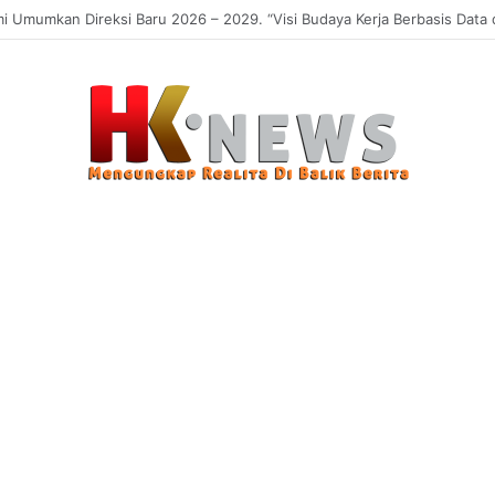
 Sasaran, Uji Coba Perlinsos Digital di Surabaya Hampir 100 Persen