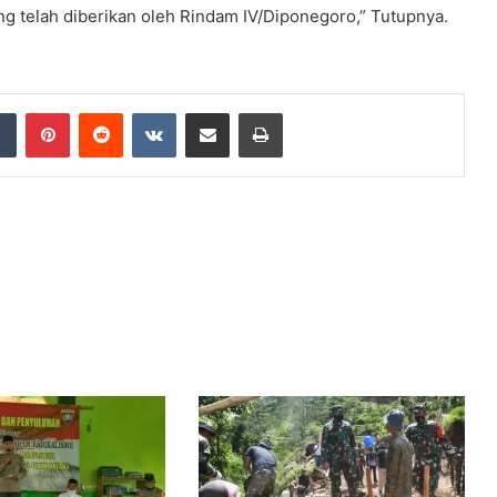
yang telah diberikan oleh Rindam IV/Diponegoro,” Tutupnya.
dIn
Tumblr
Pinterest
Reddit
VKontakte
Share via Email
Print