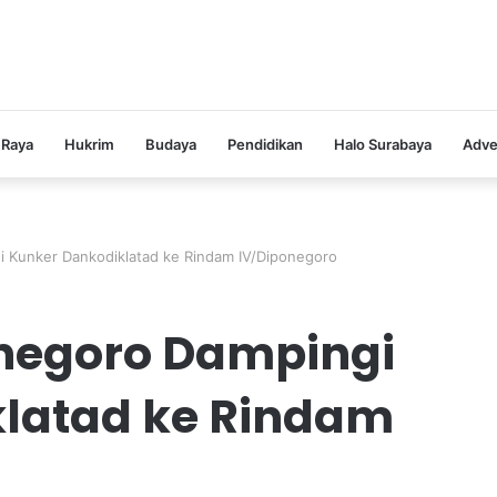
 Raya
Hukrim
Budaya
Pendidikan
Halo Surabaya
Adve
 Kunker Dankodiklatad ke Rindam IV/Diponegoro
negoro Dampingi
latad ke Rindam