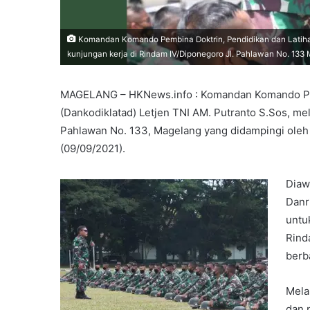
Komandan Komando Pembina Doktrin, Pendidikan dan Latihan 
kunjungan kerja di Rindam IV/Diponegoro Jl. Pahlawan No. 133 
MAGELANG – HKNews.info : Komandan Komando Pemb
(Dankodiklatad) Letjen TNI AM. Putranto S.Sos, me
Pahlawan No. 133, Magelang yang didampingi oleh 
(09/09/2021).
Diaw
Danr
untu
Rind
berb
Mela
dan p