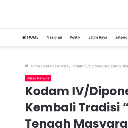
HOME
Nasional
Politik
Jatim Raya
Jateng
Home
/
Derap Perwira
/
Kodam IV/Diponegoro Bangkitka
Derap Perwira
Kodam IV/Dipon
Kembali Tradisi
Tengah Masyar