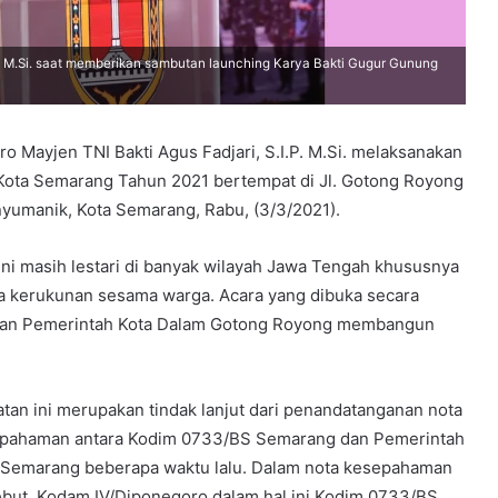
P. M.Si. saat memberikan sambutan launching Karya Bakti Gugur Gunung
Mayjen TNI Bakti Agus Fadjari, S.I.P. M.Si. melaksanakan
Kota Semarang Tahun 2021 bertempat di Jl. Gotong Royong
umanik, Kota Semarang, Rabu, (3/3/2021).
 ini masih lestari di banyak wilayah Jawa Tengah khususnya
a kerukunan sesama warga. Acara yang dibuka secara
I dan Pemerintah Kota Dalam Gotong Royong membangun
atan ini merupakan tindak lanjut dari penandatanganan nota
pahaman antara Kodim 0733/BS Semarang dan Pemerintah
 Semarang beberapa waktu lalu. Dalam nota kesepahaman
ebut, Kodam IV/Diponegoro dalam hal ini Kodim 0733/BS