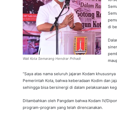
Sema
Sema
pemu
di b
Dala
sine
pemb
Wali Kota Semarang Hendrar Prihadi
maup
“Saya atas nama seluruh jajaran Kodam khususnya K
Pemerintah Kota, bahwa keberadaan Kodim dan jaja
sehingga bisa bersinergi di dalam pelaksanaan keg
Ditambahkan oleh Pangdam bahwa Kodam IV/Dipon
program-program yang telah direncanakan.