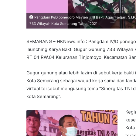
Pangdam IV/Diponegoro Mayjen TNI Bakti Agus Fadjari, S.I.
733 Wilayah Kota Semarang Tahun 2021.
SEMARANG – HKNews.info : Pangdam IV/Diponegoro 
launching Karya Bakti Gugur Gunung 733 Wilayah 
RT 04 RW.04 Kelurahan Tinjomoyo, Kecamatan Bany
Gugur gunung atau lebih lazim di sebut kerja bakti
Kota Semarang sebagai wujud kerja sama dan tand
virtual tersebut mengusung tema “Sinergitas TN
kota Semarang”.
Kegi
kese
Kota
ters