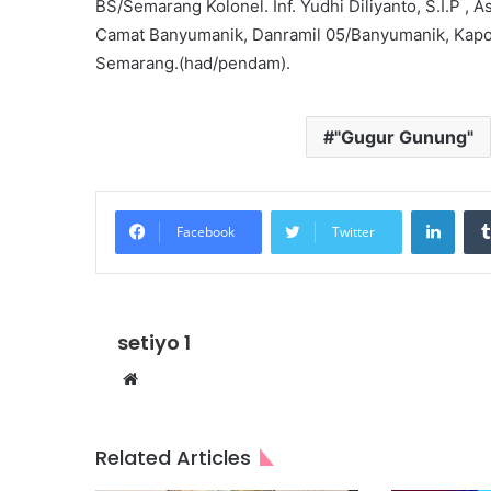
BS/Semarang Kolonel. Inf. Yudhi Diliyanto, S.I.P ,
Camat Banyumanik, Danramil 05/Banyumanik, Kapo
Semarang.(had/pendam).
"Gugur Gunung"
Linke
Facebook
Twitter
setiyo 1
Website
Related Articles