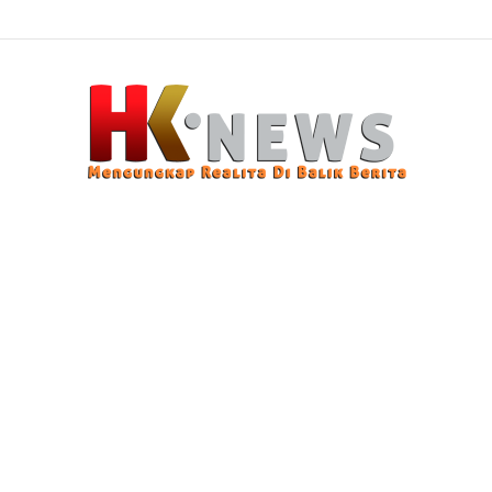
 Sasaran, Uji Coba Perlinsos Digital di Surabaya Hampir 100 Persen