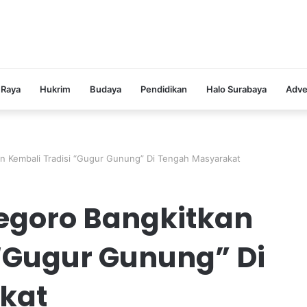
 Raya
Hukrim
Budaya
Pendidikan
Halo Surabaya
Adve
n Kembali Tradisi “Gugur Gunung” Di Tengah Masyarakat
egoro Bangkitkan
 “Gugur Gunung” Di
akat