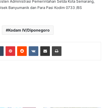
 Asisten Administrasi Pemerintahan Setda Kota Semarang,
lsek Banyumanik dan Para Pasi Kodim 0733 /BS
Kodam IV/Diponegoro
dIn
Tumblr
Pinterest
Reddit
VKontakte
Share via Email
Print