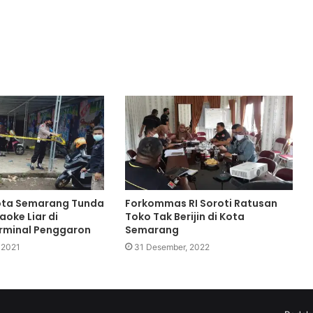
Kota Semarang Tunda
Forkommas RI Soroti Ratusan
oke Liar di
Toko Tak Berijin di Kota
rminal Penggaron
Semarang
 2021
31 Desember, 2022