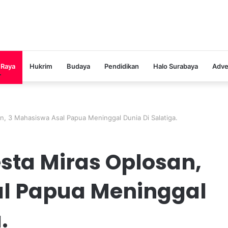
 Raya
Hukrim
Budaya
Pendidikan
Halo Surabaya
Adve
n, 3 Mahasiswa Asal Papua Meninggal Dunia Di Salatiga.
sta Miras Oplosan,
l Papua Meninggal
a.