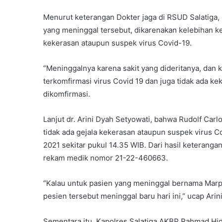
Menurut keterangan Dokter jaga di RSUD Salatiga,
yang meninggal tersebut, dikarenakan kelebihan ke
kekerasan ataupun suspek virus Covid-19.
“Meninggalnya karena sakit yang dideritanya, dan 
terkomfirmasi virus Covid 19 dan juga tidak ada keke
dikomfirmasi.
Lanjut dr. Arini Dyah Setyowati, bahwa Rudolf Car
tidak ada gejala kekerasan ataupun suspek virus Co
2021 sekitar pukul 14.35 WIB. Dari hasil keteranga
rekam medik nomor 21-22-460663.
“Kalau untuk pasien yang meninggal bernama Marpi
pesien tersebut meninggal baru hari ini,” ucap Arini
Sementara itu, Kapolres Salatiga AKBP Rahmad Hi