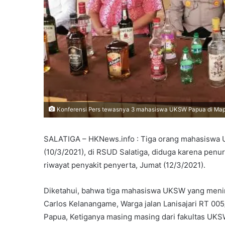
Konferensi Pers tewasnya 3 mahasiswa UKSW Papua di Mapo
SALATIGA – HKNews.info : Tiga orang mahasiswa 
(10/3/2021), di RSUD Salatiga, diduga karena pe
riwayat penyakit penyerta, Jumat (12/3/2021).
Diketahui, bahwa tiga mahasiswa UKSW yang menin
Carlos Kelanangame, Warga jalan Lanisajari RT 00
Papua, Ketiganya masing masing dari fakultas UKSW