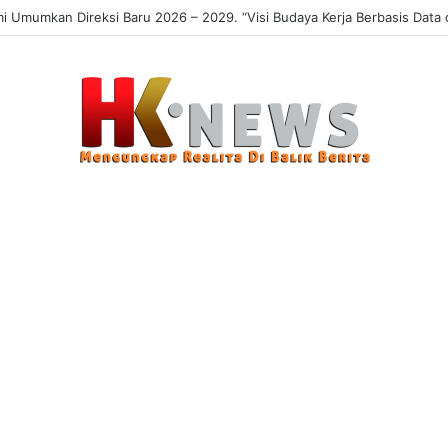
 Sasaran, Uji Coba Perlinsos Digital di Surabaya Hampir 100 Persen