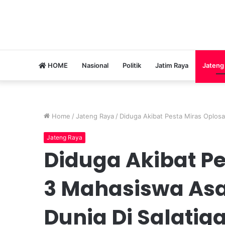
HOME
Nasional
Politik
Jatim Raya
Jateng
Home
/
Jateng Raya
/
Diduga Akibat Pesta Miras Oplosa
Jateng Raya
Diduga Akibat Pe
3 Mahasiswa Asa
Dunia Di Salatig