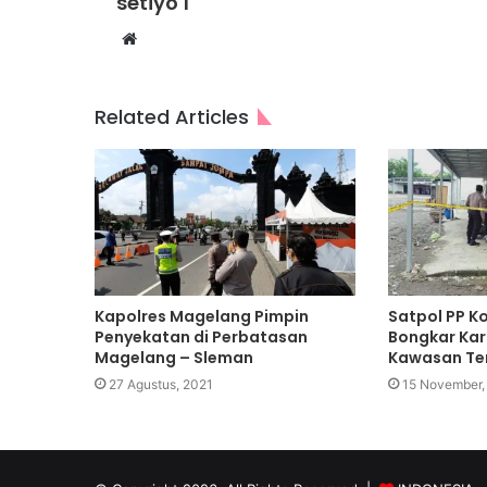
setiyo 1
Website
Related Articles
Kapolres Magelang Pimpin
Satpol PP 
Penyekatan di Perbatasan
Bongkar Kara
Magelang – Sleman
Kawasan Te
27 Agustus, 2021
15 November,