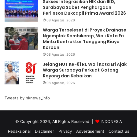
Sukses Integrasikan NIK dan IKD,
Surabaya Sabet Penghargaan
Perlinsos Dukcapil Prima Award 2026
08 Agustus, 2026
Warga Terpeleset di Proyek Drainase
Ngemplak Sambikerep, Wali Kota Eri
Minta Kontraktor Tanggung Biaya
Korban
08 Agustus, 2026
Jelang HUT Ke-81 RI, Wali Kota Eri Ajak
Warga Surabaya Perkuat Gotong
Royong dan Kebaikan
08 Agustus, 2026
Tweets by hknews_info
© Copyright 2026, All Rights Reserved |
INDONESIA
Redaksional
Disclaimer
Privacy
Advertisement
Contact us