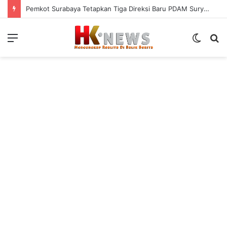
Pemkot Surabaya Tetapkan Tiga Direksi Baru PDAM Surya Sembada, Fokus Perkuat Layanan dan Kinerja
Menu
Switch
S
skin
fo