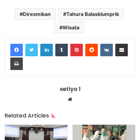
Diresmikan
Tahura Balasklumprik
Wisata
LinkedIn
Tumblr
Pinterest
Reddit
VKontakte
Share via Email
Print
setiyo 1
Website
Related Articles