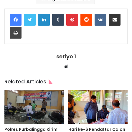
LinkedIn
Tumblr
Pinterest
Reddit
VKontakte
Share via Email
Print
setiyo 1
Website
Related Articles
Polres Purbalingga Kirim
Hari ke-6 Pendaftar Calon