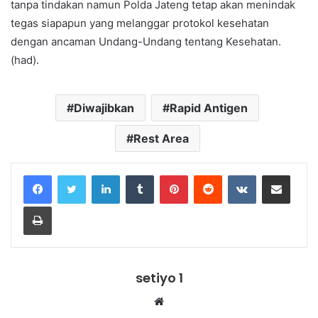
tanpa tindakan namun Polda Jateng tetap akan menindak
tegas siapapun yang melanggar protokol kesehatan
dengan ancaman Undang-Undang tentang Kesehatan.
(had).
Diwajibkan
Rapid Antigen
Rest Area
LinkedIn
Tumblr
Pinterest
Reddit
VKontakte
Share via Email
Print
setiyo 1
Website