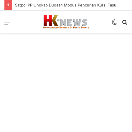
Satpol PP Ungkap Dugaan Modus Pencurian Kursi Fasum Pemkot Surabaya Pakai Ambulans
Menu
Switch
S
skin
fo