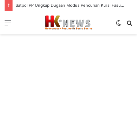
Satpol PP Ungkap Dugaan Modus Pencurian Kursi Fasum Pemkot Surabaya Pakai Ambulans
Menu
Switch
S
skin
fo