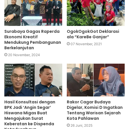
Surabaya Gagas Raperda
OgokOgokGot Deklarasi
Ekonomi Kreatif
ala “KareBe Ganjar”
Mendukung Pembangunan
07 November, 2021
Berkelanjutan
20 November, 2024
Hasil Konsultasi dengan
Rakor Cagar Budaya
BPK Jadi ‘Angin Segar’
Digelar, Komisi D Ingatkan
Hiswana Migas Buat
Tentang Warisan Sejarah
Mengajukan Surat
Kota Pahlawan
Keberatan ke Dispenda
26 Juni, 2025