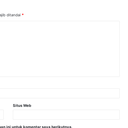
jib ditandai
*
Situs Web
an ini untuk komentar saya berikutnya.