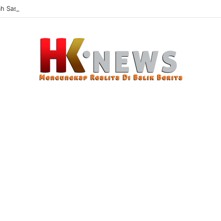
 Sasaran, Uji Coba Perlinsos Digital di Surabaya Hampir 100 Persen