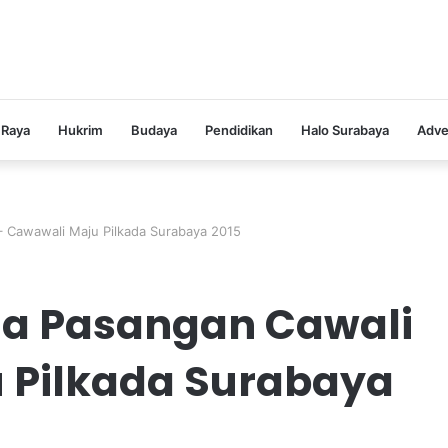
 Raya
Hukrim
Budaya
Pendidikan
Halo Surabaya
Adve
 Cawawali Maju Pilkada Surabaya 2015
ua Pasangan Cawali
 Pilkada Surabaya