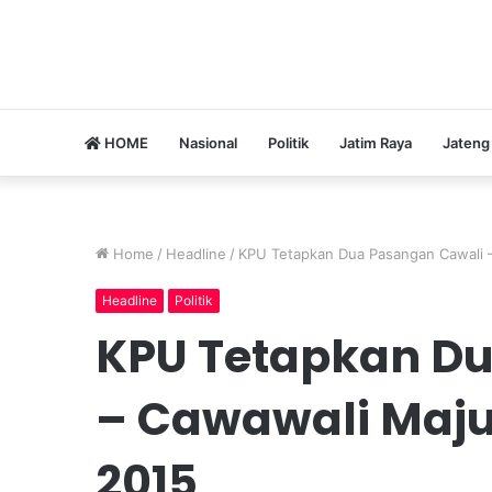
HOME
Nasional
Politik
Jatim Raya
Jateng
Home
/
Headline
/
KPU Tetapkan Dua Pasangan Cawali –
Headline
Politik
KPU Tetapkan D
– Cawawali Maju
2015