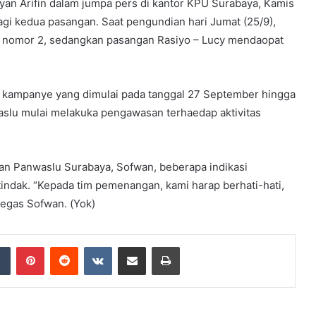
yan Arifin dalam jumpa pers di kantor KPU Surabaya, Kamis
agi kedua pasangan. Saat pengundian hari Jumat (25/9),
t nomor 2, sedangkan pasangan Rasiyo – Lucy mendaopat
 kampanye yang dimulai pada tanggal 27 September hingga
aslu mulai melakuka pengawasan terhaedap aktivitas
n Panwaslu Surabaya, Sofwan, beberapa indikasi
tindak. “Kepada tim pemenangan, kami harap berhati-hati,
tegas Sofwan. (Yok)
dIn
Tumblr
Pinterest
Reddit
VKontakte
Share via Email
Print