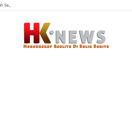
 Sasaran, Uji Coba Perlinsos Digital di Surabaya Hampir 100 Persen