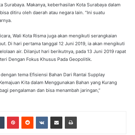
ta Surabaya. Makanya, keberhasilan Kota Surabaya dalam
sa ditiru oleh daerah atau negara lain. “Ini suatu
arnya.
icara, Wali Kota Risma juga akan mengikuti serangkaian
ut. Di hari pertama tanggal 12 Juni 2019, ia akan mengikuti
laan air. Dilanjut hari berikutnya, pada 13 Juni 2019 rapat
ateri Dengan Fokus Khusus Pada Geopolitik.
p dengan tema Efisiensi Bahan Dari Rantai Supplay
ur Kemajuan Kita dalam Menggunakan Bahan yang Kurang
erbagi pengalaman dan bisa menambah jaringan,”
dIn
Tumblr
Pinterest
Reddit
VKontakte
Share via Email
Print