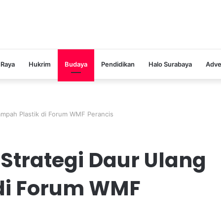
 Raya
Hukrim
Budaya
Pendidikan
Halo Surabaya
Adve
ampah Plastik di Forum WMF Perancis
Strategi Daur Ulang
di Forum WMF