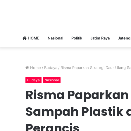
HOME
Nasional
Politik
Jatim Raya
Jateng
Home
/
Budaya
/
Risma Paparkan Strategi Daur Ulang S
Budaya
Nasional
Risma Paparkan 
Sampah Plastik 
Perancis