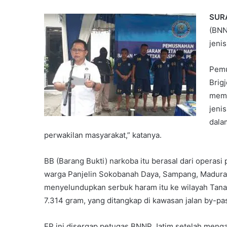
SURA
(BNN
jenis
Pemu
Brig
memb
jeni
dala
perwakilan masyarakat,” katanya.
BB (Barang Bukti) narkoba itu berasal dari operasi 
warga Panjelin Sokobanah Daya, Sampang, Madura
menyelundupkan serbuk haram itu ke wilayah Tanah A
7.314 gram, yang ditangkap di kawasan jalan by-pa
EP ini disergap petugas BNNP Jatim setelah mengam