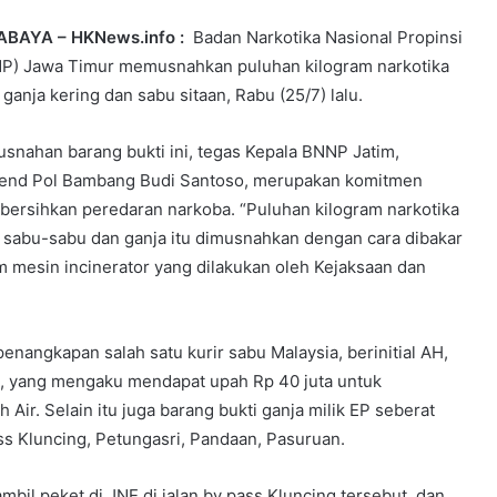
BAYA – HKNews.info :
Badan Narkotika Nasional Propinsi
P) Jawa Timur memusnahkan puluhan kilogram narkotika
 ganja kering dan sabu sitaan, Rabu (25/7) lalu.
snahan barang bukti ini, tegas Kepala BNNP Jatim,
jend Pol Bambang Budi Santoso, merupakan komitmen
ersihkan peredaran narkoba. “Puluhan kilogram narkotika
s sabu-sabu dan ganja itu dimusnahkan dengan cara dibakar
m mesin incinerator yang dilakukan oleh Kejaksaan dan
penangkapan salah satu kurir sabu Malaysia, berinitial AH,
, yang mengaku mendapat upah Rp 40 juta untuk
ir. Selain itu juga barang bukti ganja milik EP seberat
ss Kluncing, Petungasri, Pandaan, Pasuruan.
bil peket di JNE di jalan by pass Kluncing tersebut, dan