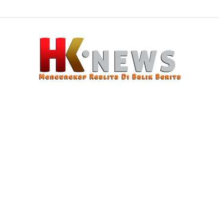
n Modus Pencurian Kursi Fasum Pemkot Surabaya Pakai Ambulans