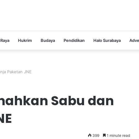
 Raya
Hukrim
Budaya
Pendidikan
Halo Surabaya
Adve
nja Paketan JNE
nahkan Sabu dan
NE
399
1 minute read