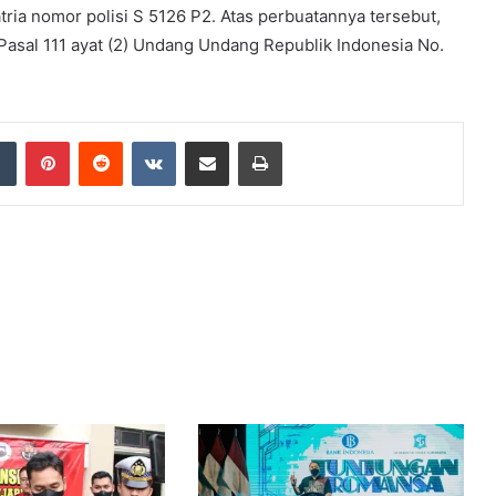
a nomor polisi S 5126 P2. Atas perbuatannya tersebut,
Pasal 111 ayat (2) Undang Undang Republik Indonesia No.
dIn
Tumblr
Pinterest
Reddit
VKontakte
Share via Email
Print