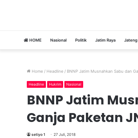
HOME
Nasional
Politik
Jatim Raya
Jateng
Home
/
Headline
/
BNNP Jatim Musnahkan Sabu dan Ga
Headline
Hukrim
Nasional
BNNP Jatim Mus
Ganja Paketan J
setiyo 1
27 Juli, 2018