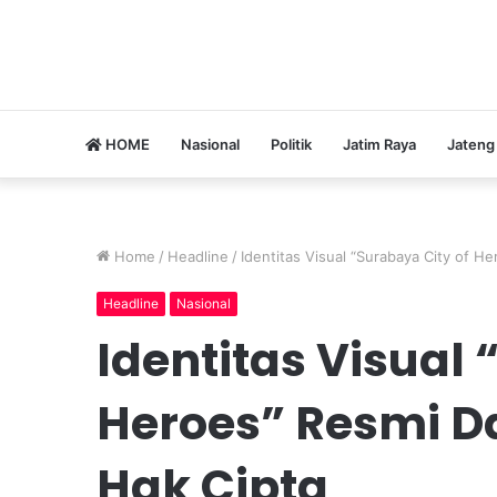
HOME
Nasional
Politik
Jatim Raya
Jateng
Home
/
Headline
/
Identitas Visual “Surabaya City of H
Headline
Nasional
Identitas Visual 
Heroes” Resmi D
Hak Cipta