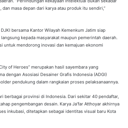
h daerah. “Perlindungan kekayaan intelektual bukan sekadar
iri, dan masa depan dari karya atau produk itu sendiri,”
a DJKI bersama Kantor Wilayah Kemenkum Jatim siap
 langsung kepada masyarakat maupun pemerintah daerah.
si untuk mendorong inovasi dan kemajuan ekonomi
 City of Heroes” merupakan hasil sayembara yang
a dengan Asosiasi Desainer Grafis Indonesia (ADGI)
holder pendukung dalam rangkaian proses pelaksanaannya.
 berbagai provinsi di Indonesia. Dari sekitar 40 pendaftar,
 tahap pengembangan desain. Karya Ja’far Atthoyar akhirnya
es inkubasi, ditetapkan sebagai identitas visual baru Kota