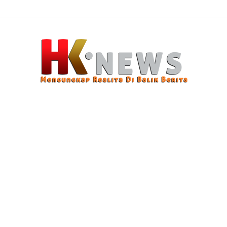
n Modus Pencurian Kursi Fasum Pemkot Surabaya Pakai Ambulans