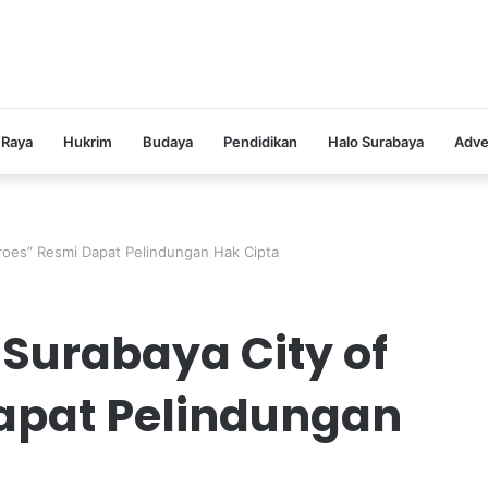
 Raya
Hukrim
Budaya
Pendidikan
Halo Surabaya
Adve
eroes” Resmi Dapat Pelindungan Hak Cipta
“Surabaya City of
apat Pelindungan