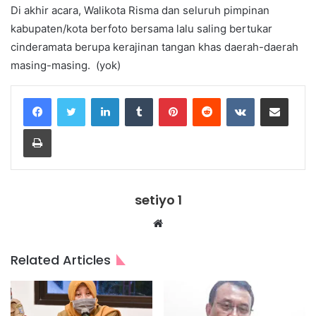
Di akhir acara, Walikota Risma dan seluruh pimpinan
kabupaten/kota berfoto bersama lalu saling bertukar
cinderamata berupa kerajinan tangan khas daerah-daerah
masing-masing. (yok)
LinkedIn
Tumblr
Pinterest
Reddit
VKontakte
Share via Email
Print
setiyo 1
Website
Related Articles