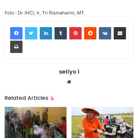
Foto : Dr (HC), Ir, Tri Rismaharini, MT.
LinkedIn
Tumblr
Pinterest
Reddit
VKontakte
Share via Email
Print
setiyo 1
Website
Related Articles