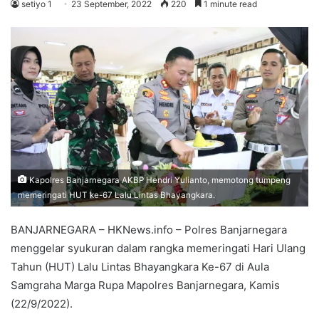
setiyo 1
23 September, 2022
220
1 minute read
Kapolres Banjarnegara AKBP Hendri Yulianto, memotong tumpeng
memeringati HUT ke-67 Lalu Lintas Bhayangkara.
BANJARNEGARA – HKNews.info – Polres Banjarnegara
menggelar syukuran dalam rangka memeringati Hari Ulang
Tahun (HUT) Lalu Lintas Bhayangkara Ke-67 di Aula
Samgraha Marga Rupa Mapolres Banjarnegara, Kamis
(22/9/2022).