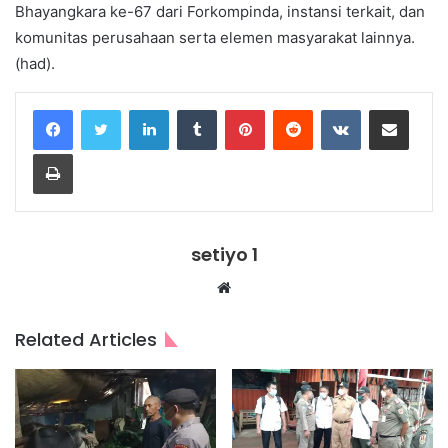
Bhayangkara ke-67 dari Forkompinda, instansi terkait, dan
komunitas perusahaan serta elemen masyarakat lainnya.
(had).
LinkedIn
Tumblr
Pinterest
Reddit
VKontakte
Share via Email
Print
setiyo 1
Website
Related Articles