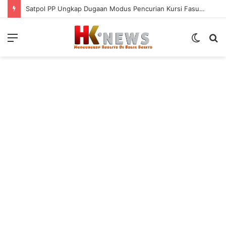
Satpol PP Ungkap Dugaan Modus Pencurian Kursi Fasum Pemkot Surabaya Pakai Ambulans
Menu
Switch
S
skin
fo