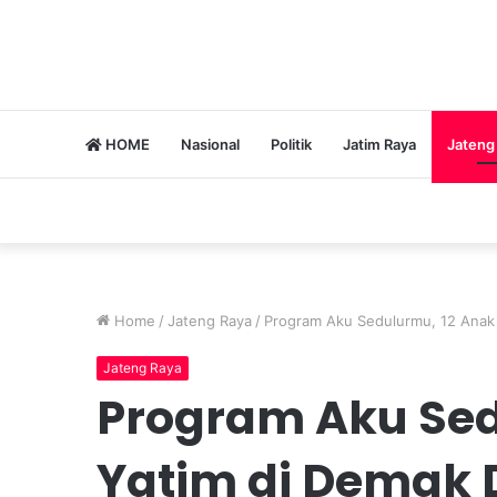
HOME
Nasional
Politik
Jatim Raya
Jateng
Home
/
Jateng Raya
/
Program Aku Sedulurmu, 12 Anak
Jateng Raya
Program Aku Sed
Yatim di Demak 