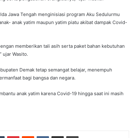
olda Jawa Tengah menginisiasi program Aku Sedulurmu
ak- anak yatim maupun yatim piatu akibat dampak Covid-
engan memberikan tali asih serta paket bahan kebutuhan
 ujar Wasito.
Kabupaten Demak tetap semangat belajar, menempuh
ermanfaat bagi bangsa dan negara.
mbantu anak yatim karena Covid-19 hingga saat ini masih
dIn
Tumblr
Pinterest
Reddit
VKontakte
Share via Email
Print