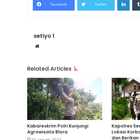
Facebook
Twitter
setiyo 1
Website
Related Articles
Kabareskrim Polri Kunjungi
Kapolres Se
Agrowisata Blora
Lokasi Korba
dan Berikan
23 Januari, 2023