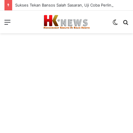
Sukses Tekan Bansos Salah Sasaran, Uji Coba Perlinsos Digital di Surabaya Hampir 100 Persen
Menu
Switch
S
skin
fo