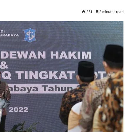
281
2 minutes read