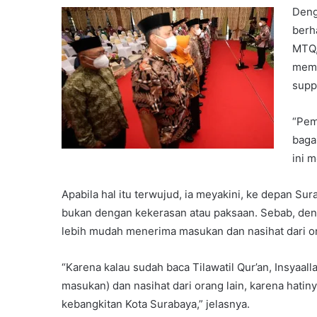
Deng
berh
MTQ,
mema
supp
“Pem
baga
ini m
Apabila hal itu terwujud, ia meyakini, ke depan S
bukan dengan kekerasan atau paksaan. Sebab, de
lebih mudah menerima masukan dan nasihat dari or
“Karena kalau sudah baca Tilawatil Qur’an, Insya
masukan) dan nasihat dari orang lain, karena hatiny
kebangkitan Kota Surabaya,” jelasnya.