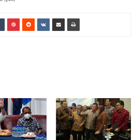
dIn
Tumblr
Pinterest
Reddit
VKontakte
Share via Email
Print