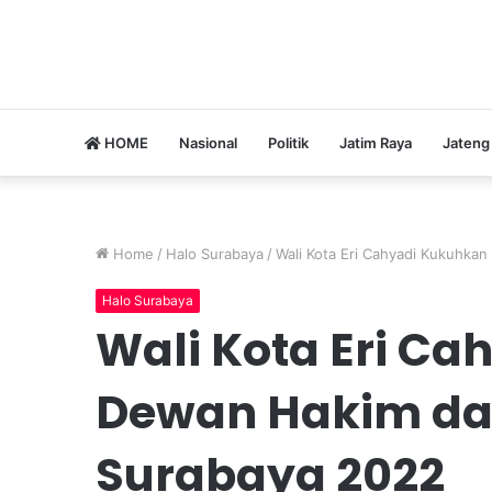
HOME
Nasional
Politik
Jatim Raya
Jateng
Home
/
Halo Surabaya
/
Wali Kota Eri Cahyadi Kukuhk
Halo Surabaya
Wali Kota Eri C
Dewan Hakim da
Surabaya 2022