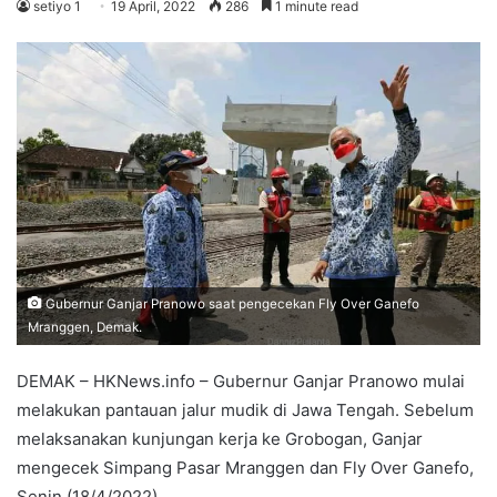
setiyo 1
19 April, 2022
286
1 minute read
Gubernur Ganjar Pranowo saat pengecekan Fly Over Ganefo
Mranggen, Demak.
DEMAK – HKNews.info – Gubernur Ganjar Pranowo mulai
melakukan pantauan jalur mudik di Jawa Tengah. Sebelum
melaksanakan kunjungan kerja ke Grobogan, Ganjar
mengecek Simpang Pasar Mranggen dan Fly Over Ganefo,
Senin (18/4/2022).