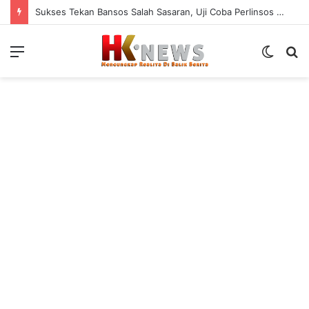
Sukses Tekan Bansos Salah Sasaran, Uji Coba Perlinsos Digital di Surabaya Hampir 100 Persen
Menu
Switch
S
skin
fo