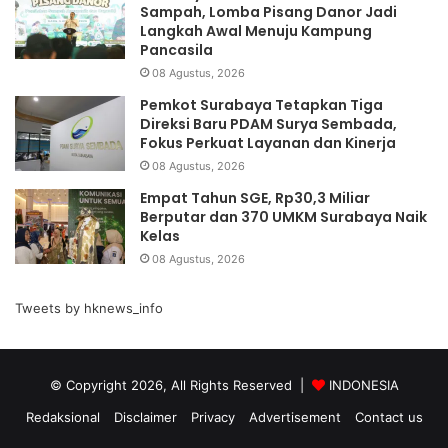
Sampah, Lomba Pisang Danor Jadi
Langkah Awal Menuju Kampung
Pancasila
08 Agustus, 2026
Pemkot Surabaya Tetapkan Tiga
Direksi Baru PDAM Surya Sembada,
Fokus Perkuat Layanan dan Kinerja
08 Agustus, 2026
Empat Tahun SGE, Rp30,3 Miliar
Berputar dan 370 UMKM Surabaya Naik
Kelas
08 Agustus, 2026
Tweets by hknews_info
© Copyright 2026, All Rights Reserved |
INDONESIA
Redaksional
Disclaimer
Privacy
Advertisement
Contact us