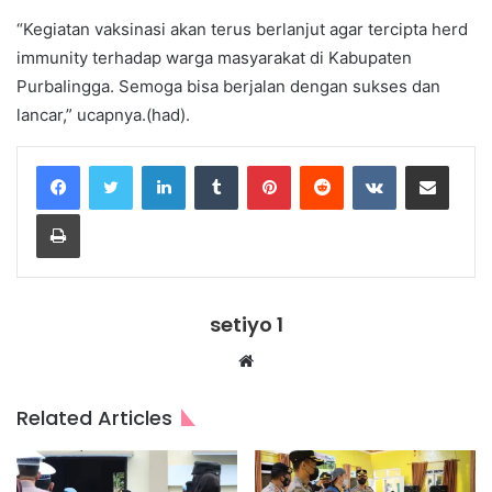
“Kegiatan vaksinasi akan terus berlanjut agar tercipta herd
immunity terhadap warga masyarakat di Kabupaten
PurbaIingga. Semoga bisa berjalan dengan sukses dan
lancar,” ucapnya.(had).
LinkedIn
Tumblr
Pinterest
Reddit
VKontakte
Share via Email
Print
setiyo 1
Website
Related Articles