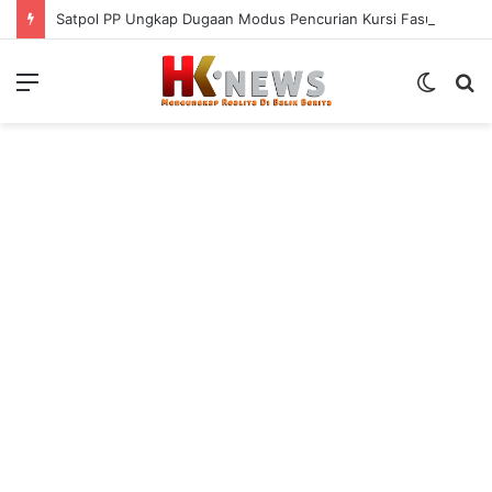
Satpol PP Ungkap Dugaan Modus Pencurian Kursi Fasum Pemkot Surabaya Pakai Ambulans
Menu
Switch
S
skin
fo