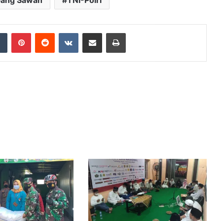
ang Sawah
TNI-Polri
dIn
Tumblr
Pinterest
Reddit
VKontakte
Share via Email
Print