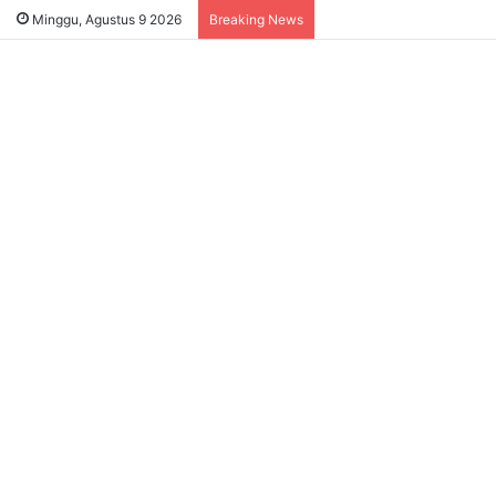
Satpol PP Ungkap Dugaa
Minggu, Agustus 9 2026
Breaking News