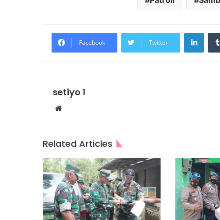
Patroli
Samb
Linke
Facebook
Twitter
setiyo 1
Website
Related Articles