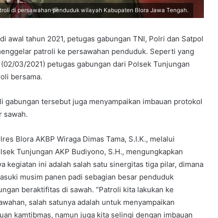
atroli di persawahan penduduk wilayah Kabupaten Blora Jawa Tengah.
 awal tahun 2021, petugas gabungan TNI, Polri dan Satpol
menggelar patroli ke persawahan penduduk. Seperti yang
, (02/03/2021) petugas gabungan dari Polsek Tunjungan
roli bersama.
oli gabungan tersebut juga menyampaikan imbauan protokol
r sawah.
lres Blora AKBP Wiraga Dimas Tama, S.I.K., melalui
lsek Tunjungan AKP Budiyono, S.H., mengungkapkan
 kegiatan ini adalah salah satu sinergitas tiga pilar, dimana
suki musim panen padi sebagian besar penduduk
ngan beraktifitas di sawah. “Patroli kita lakukan ke
awahan, salah satunya adalah untuk menyampaikan
uan kamtibmas, namun juga kita selingi dengan imbauan