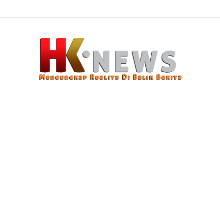
n Modus Pencurian Kursi Fasum Pemkot Surabaya Pakai Ambulans