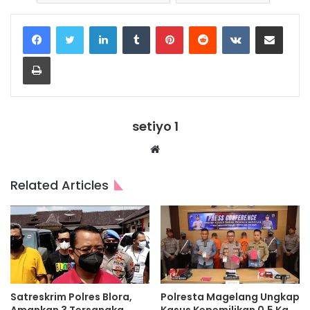
LinkedIn
Tumblr
Pinterest
Reddit
VKontakte
Share via Email
Print
setiyo 1
Website
Related Articles
Satreskrim Polres Blora,
Polresta Magelang Ungkap