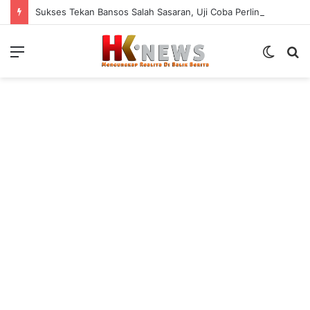
Sukses Tekan Bansos Salah Sasaran, Uji Coba Perlinsos Digital di Surabaya Hampir 100 Persen
Menu
Switch
S
skin
fo