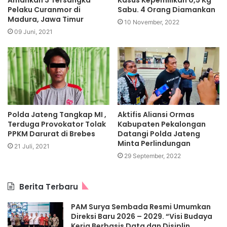
Amankan 3 Tersangka
Kasus Kepemilikan 0,5 Kg
Pelaku Curanmor di
Sabu. 4 Orang Diamankan
Madura, Jawa Timur
10 November, 2022
09 Juni, 2021
Polda Jateng Tangkap MI ,
Aktifis Aliansi Ormas
Terduga Provokator Tolak
Kabupaten Pekalongan
PPKM Darurat di Brebes
Datangi Polda Jateng
Minta Perlindungan
21 Juli, 2021
29 September, 2022
Berita Terbaru
PAM Surya Sembada Resmi Umumkan
Direksi Baru 2026 – 2029. “Visi Budaya
Kerja Berbasis Data dan Disiplin