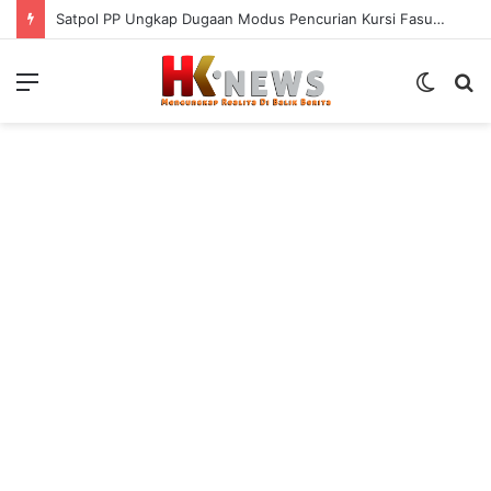
Satpol PP Ungkap Dugaan Modus Pencurian Kursi Fasum Pemkot Surabaya Pakai Ambulans
Menu
Switch
S
skin
fo