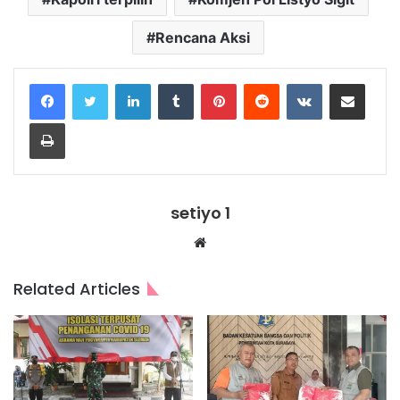
Rencana Aksi
LinkedIn
Tumblr
Pinterest
Reddit
VKontakte
Share via Email
Print
setiyo 1
Website
Related Articles