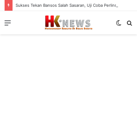
Sukses Tekan Bansos Salah Sasaran, Uji Coba Perlinsos Digital di Surabaya Hampir 100 Persen
Menu
Switch
S
skin
fo