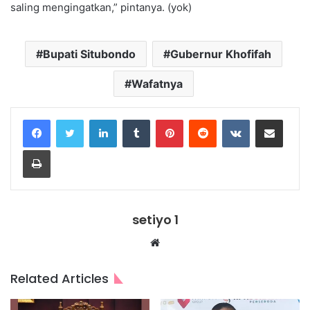
saling mengingatkan,” pintanya. (yok)
Bupati Situbondo
Gubernur Khofifah
Wafatnya
LinkedIn
Tumblr
Pinterest
Reddit
VKontakte
Share via Email
Print
setiyo 1
Website
Related Articles