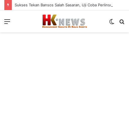
Sukses Tekan Bansos Salah Sasaran, Uji Coba Perlinsos Digital di Surabaya Hampir 100 Persen
Menu
Switch
S
skin
fo