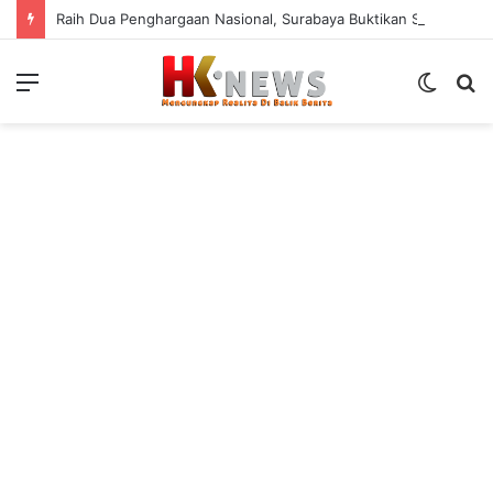
Raih Dua Penghargaan Nasional, Surabaya Buktikan Satu Data NIK Pacu Pertumbuhan Ekonomi
Menu
Switch
S
skin
fo