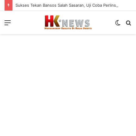
Sukses Tekan Bansos Salah Sasaran, Uji Coba Perlinsos Digital di Surabaya Hampir 100 Persen
Menu
Switch
S
skin
fo