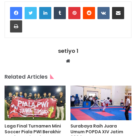
LinkedIn
Tumblr
Pinterest
Reddit
VKontakte
Share via Email
Print
setiyo 1
Website
Related Articles
Laga Final Turnamen Mini
Surabaya Raih Juara
Soccer Piala PWI Berakhir
Umum POPDA XIV Jatim