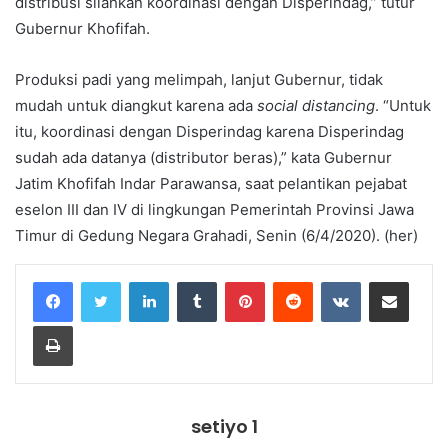
distribusi silahkan koordinasi dengan Disperindag,” tutur
Gubernur Khofifah.
Produksi padi yang melimpah, lanjut Gubernur, tidak
mudah untuk diangkut karena ada
social distancing
. “Untuk
itu, koordinasi dengan Disperindag karena Disperindag
sudah ada datanya (distributor beras),” kata Gubernur
Jatim Khofifah Indar Parawansa, saat pelantikan pejabat
eselon III dan IV di lingkungan Pemerintah Provinsi Jawa
Timur di Gedung Negara Grahadi, Senin (6/4/2020). (her)
LinkedIn
Tumblr
Pinterest
Reddit
VKontakte
Share via Email
Print
setiyo 1