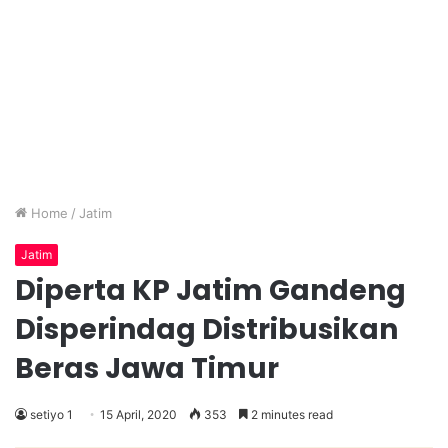
Home
/
Jatim
Jatim
Diperta KP Jatim Gandeng
Disperindag Distribusikan
Beras Jawa Timur
setiyo 1
15 April, 2020
353
2 minutes read